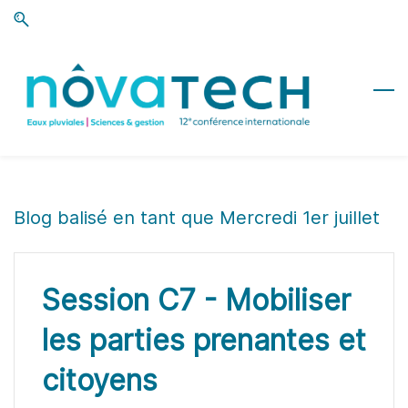
Skip
Skip
to
to
search
main
content
Blog balisé en tant que Mercredi 1er juillet
Session C7 - Mobiliser
les parties prenantes et
citoyens