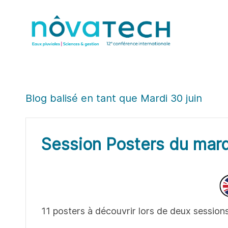
Skip
Skip
to
to
search
main
content
Blog balisé en tant que Mardi 30 juin
Session Posters du mard
11 posters à découvrir lors de deux sessions